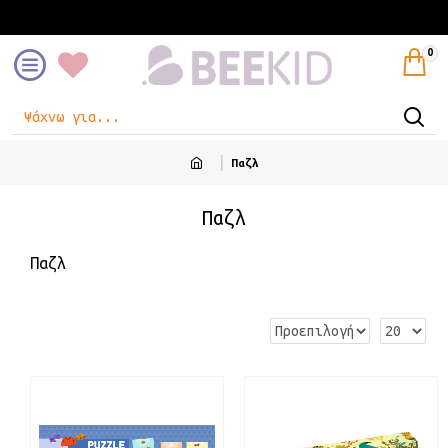
Είσοδος
Εγγραφή
0
Παζλ
Παζλ
Παζλ