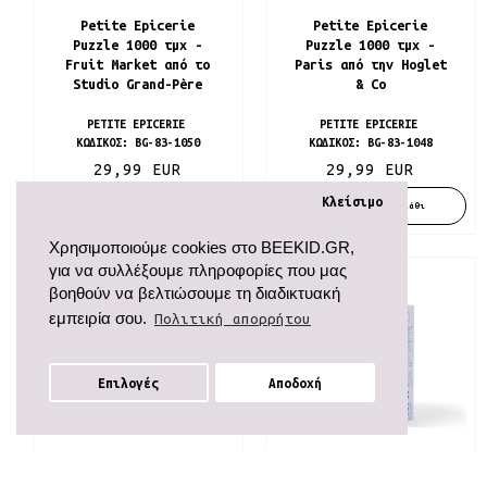
Petite Epicerie
Petite Epicerie
Puzzle 1000 τμχ -
Puzzle 1000 τμχ -
Fruit Market από το
Paris από την Hoglet
Studio Grand-Père
& Co
PETITE EPICERIE
PETITE EPICERIE
ΚΩΔΙΚΌΣ:
BG-83-1050
ΚΩΔΙΚΌΣ:
BG-83-1048
29,99 EUR
29,99 EUR
Κλείσιμο
Προσθήκη Στο Καλάθι
Προσθήκη Στο Καλάθι
Χρησιμοποιούμε cookies στο BEEKID.GR,
για να συλλέξουμε πληροφορίες που μας
βοηθούν να βελτιώσουμε τη διαδικτυακή
εμπειρία σου.
Πολιτική απορρήτου
Επιλογές
Αποδοχή
Φίλτρα
Petite Epicerie
Petite Epicerie