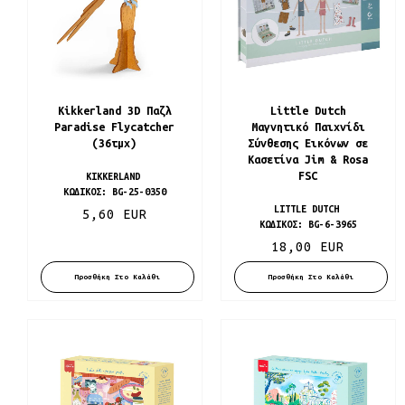
Kikkerland 3D Παζλ
Little Dutch
Paradise Flycatcher
Μαγνητικό Παιχνίδι
(36τμχ)
Σύνθεσης Εικόνων σε
Κασετίνα Jim & Rosa
FSC
KIKKERLAND
ΚΩΔΙΚΌΣ:
BG-25-0350
LITTLE DUTCH
5,60 EUR
ΚΩΔΙΚΌΣ:
BG-6-3965
18,00 EUR
Προσθήκη Στο Καλάθι
Προσθήκη Στο Καλάθι