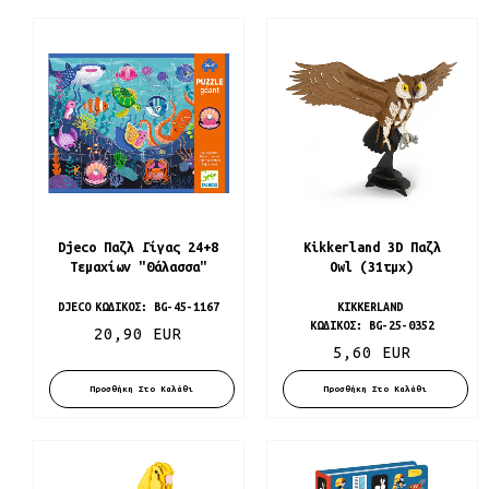
Djeco Παζλ Γίγας 24+8
Kikkerland 3D Παζλ
Τεμαχίων "Θάλασσα"
Owl (31τμχ)
DJECO
ΚΩΔΙΚΌΣ:
BG-45-1167
KIKKERLAND
ΚΩΔΙΚΌΣ:
BG-25-0352
20,90 EUR
5,60 EUR
Προσθήκη Στο Καλάθι
Προσθήκη Στο Καλάθι