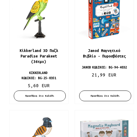
Kikkerland 3D Παζλ
Janod Μαγνητικό
Paradise Parakeet
Βιβλίο - Πυροσβέστες
(36τμχ)
JANOD
ΚΩΔΙΚΌΣ:
BG-94-4032
KIKKERLAND
21,99 EUR
ΚΩΔΙΚΌΣ:
BG-25-0351
5,60 EUR
Προσθήκη Στο Καλάθι
Προσθήκη Στο Καλάθι