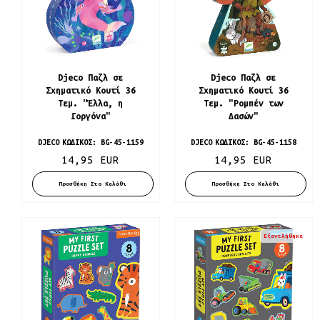
Djeco Παζλ σε
Djeco Παζλ σε
Σχηματικό Κουτί 36
Σχηματικό Κουτί 36
Τεμ. "Έλλα, η
Τεμ. "Ρομπέν των
Γοργόνα"
Δασών"
DJECO
ΚΩΔΙΚΌΣ:
BG-45-1159
DJECO
ΚΩΔΙΚΌΣ:
BG-45-1158
14,95 EUR
14,95 EUR
Προσθήκη Στο Καλάθι
Προσθήκη Στο Καλάθι
Εξαντλήθηκε