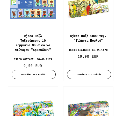
Djeco Παζλ
Djeco Παζλ 1000 τεμ.
Ταξινόμησης 10
"Γαλήνια Πουλιά"
Κομμάτια Μαθαίνω να
Ντύνομαι "Αρκουδάκι"
DJECO
ΚΩΔΙΚΌΣ:
BG-45-1178
19,90 EUR
DJECO
ΚΩΔΙΚΌΣ:
BG-45-1179
9,50 EUR
Προσθήκη Στο Καλάθι
Προσθήκη Στο Καλάθι