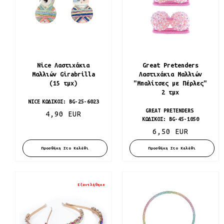
Nice Λαστιχάκια
Great Pretenders
Μαλλιών Girabrilla
Λαστιχάκια Μαλλιών
(15 τμχ)
"Μπαλίτσες με Πέρλες"
2 τμχ
NICE
ΚΩΔΙΚΌΣ:
BG-25-6023
GREAT PRETENDERS
4,90 EUR
ΚΩΔΙΚΌΣ:
BG-45-1050
6,50 EUR
Προσθήκη Στο Καλάθι
Προσθήκη Στο Καλάθι
Εξαντλήθηκε