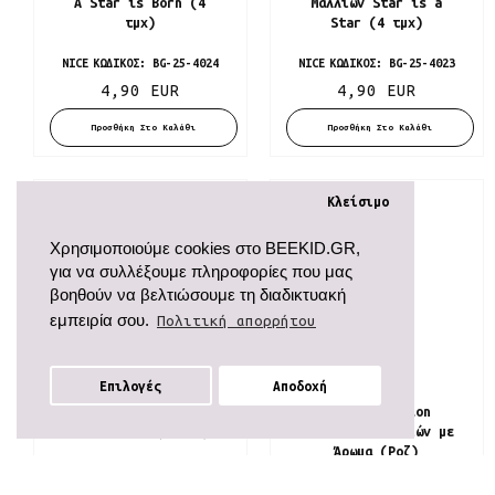
A Star is Born (4
Μαλλιών Star is a
τμχ)
Star (4 τμχ)
NICE
ΚΩΔΙΚΌΣ:
BG-25-4024
NICE
ΚΩΔΙΚΌΣ:
BG-25-4023
4,90 EUR
4,90 EUR
Προσθήκη Στο Καλάθι
Προσθήκη Στο Καλάθι
Κλείσιμο
Χρησιμοποιούμε cookies στο BEEKID.GR,
για να συλλέξουμε πληροφορίες που μας
βοηθούν να βελτιώσουμε τη διαδικτυακή
εμπειρία σου.
Πολιτική απορρήτου
Επιλογές
Αποδοχή
Φίλτρα
Nice Σετ Κλιπ Μαλλιών
Wow Generation
Take a Bow (4 τμχ)
Λαστιχάκι Μαλλιών με
Άρωμα (Ροζ)
NICE
ΚΩΔΙΚΌΣ:
BG-25-4022
3