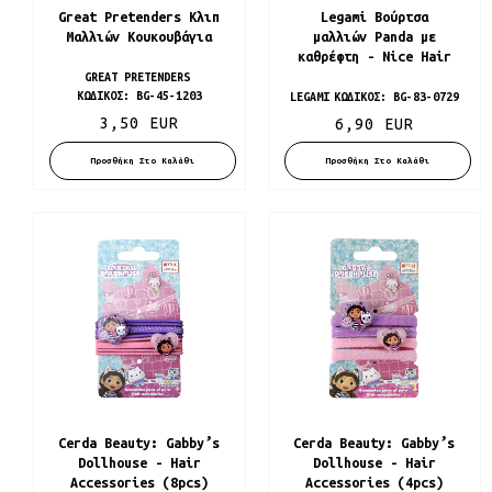
Great Pretenders Κλιπ
Legami Βούρτσα
Μαλλιών Κουκουβάγια
μαλλιών Panda με
καθρέφτη - Nice Hair
GREAT PRETENDERS
ΚΩΔΙΚΌΣ:
BG-45-1203
LEGAMI
ΚΩΔΙΚΌΣ:
BG-83-0729
3,50 EUR
6,90 EUR
Προσθήκη Στο Καλάθι
Προσθήκη Στο Καλάθι
Cerda Beauty: Gabby’s
Cerda Beauty: Gabby’s
Dollhouse - Hair
Dollhouse - Hair
Accessories (8pcs)
Accessories (4pcs)